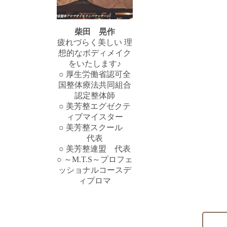
柴田 晃作
疲れづらく美しい 理
想的なボディメイク
をいたします♪
○ 厚生労働省認可全
国整体療法共同組合
認定整体師
○ 美芳整エグゼクテ
ィブマイスター
○ 美芳整スクール
代表
○ 美芳整連盟 代表
○ ～M.T.S～プロフェ
ッショナルコースデ
ィプロマ