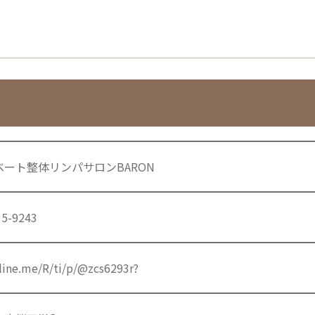
ベート整体リンパサロンBARON
15-9243
/line.me/R/ti/p/@zcs6293r?